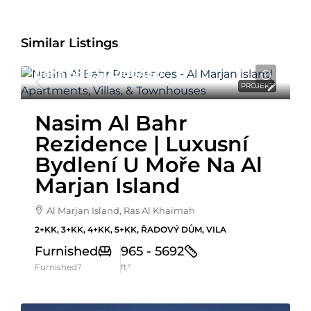
Similar Listings
Cena od
3,513,000AED
PROJEKT
Nasim Al Bahr
Rezidence | Luxusní
Bydlení U Moře Na Al
Marjan Island
Al Marjan Island, Ras Al Khaimah
2+KK, 3+KK, 4+KK, 5+KK, ŘADOVÝ DŮM, VILA
Furnished
965 - 5692
Furnished?
ft²