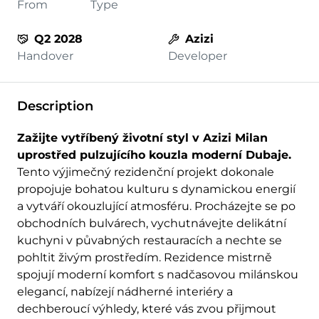
From
Type
Q2 2028
Azizi
Handover
Developer
Description
Zažijte vytříbený životní styl v Azizi Milan
uprostřed pulzujícího kouzla moderní Dubaje.
Tento výjimečný rezidenční projekt dokonale
propojuje bohatou kulturu s dynamickou energií
a vytváří okouzlující atmosféru. Procházejte se po
obchodních bulvárech, vychutnávejte delikátní
kuchyni v půvabných restauracích a nechte se
pohltit živým prostředím. Rezidence mistrně
spojují moderní komfort s nadčasovou milánskou
elegancí, nabízejí nádherné interiéry a
dechberoucí výhledy, které vás zvou přijmout