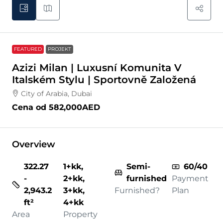
FEATURED
PROJEKT
Azizi Milan | Luxusní Komunita V
Italském Stylu | Sportovně Založená
City of Arabia, Dubai
Cena od
582,000AED
Overview
322.27
1+kk,
Semi-
60/40
-
2+kk,
furnished
Payment
2,943.2
3+kk,
Furnished?
Plan
ft²
4+kk
Area
Property