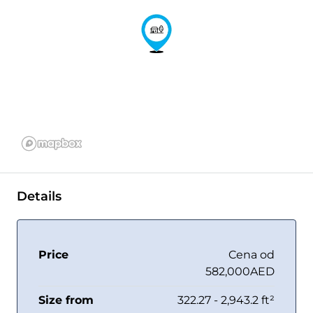
Details
Price
Cena od
582,000AED
Size from
322.27 - 2,943.2 ft²