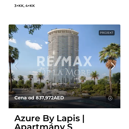
3+KK, 4+KK
PROJEKT
Cena od
837,972AED
Azure By Lapis |
Apartmány S