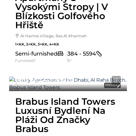
Vysokými Stropy | V
Blízkosti Golfového
Hřiště
Al Hamra Village, Ras Al Khaimah
1+KK, 2+KK, 3+KK, 4+KK
Semi-furnished
384 - 5594
Furnished?
ft²
Cena Od
3,449,769AED
PROJEKT
Brabus Island Towers
Luxusní Bydlení Na
Pláži Od Značky
Brabus