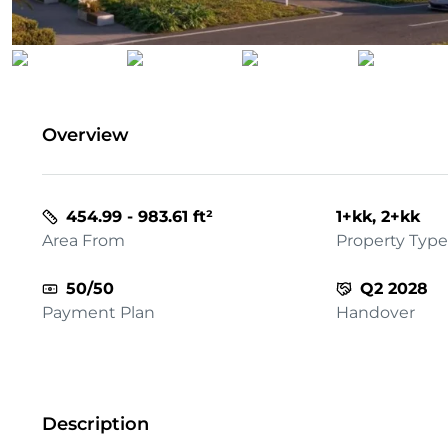
Overview
454.99 - 983.61 ft²
1+kk, 2+kk
Area From
Property Type
50/50
Q2 2028
Payment Plan
Handover
Description