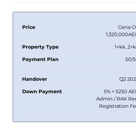
Price
Cena 
1,320,000A
Property Type
1+kk, 2+
Payment Plan
50/
Handover
Q2 20
Down Payment
5% + 5250 A
Admin / RAK Re
Registration F