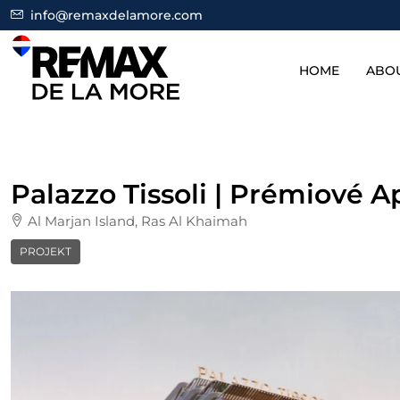
info@remaxdelamore.com
HOME
ABO
Palazzo Tissoli | Prémiové 
Al Marjan Island, Ras Al Khaimah
PROJEKT