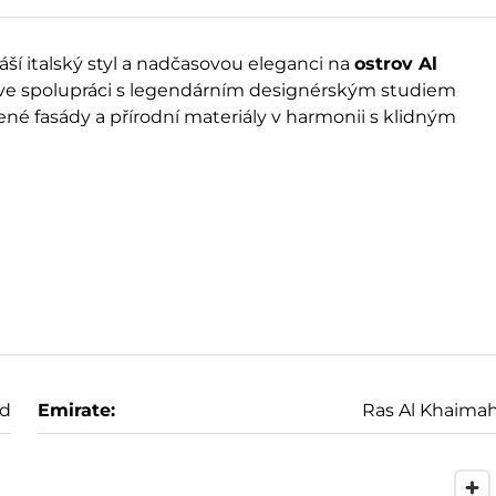
áší italský styl a nadčasovou eleganci na
ostrov Al
kl ve spolupráci s legendárním designérským studiem
ené fasády a přírodní materiály v harmonii s klidným
nd
Emirate:
Ras Al Khaima