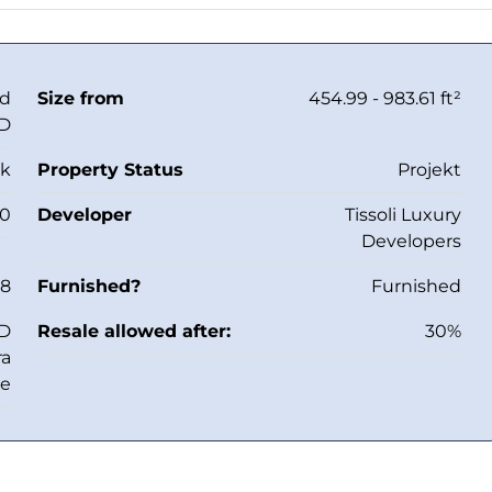
Od
Size from
454.99 - 983.61 ft²
ED
kk
Property Status
Projekt
50
Developer
Tissoli Luxury
Developers
28
Furnished?
Furnished
ED
Resale allowed after:
30%
ra
ee