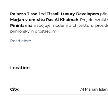
Palazzo Tissoli
od
Tissoli Luxury Developers
přin
Marjan v emirátu Ras Al Khaimah
. Projekt vzni
Pininfarina
a spojuje moderní architekturu, proskl
přímořským prostředím.
Read More
Location
City:
Al Marjan Isla