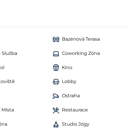
Bazénová Terasa
 Služba
Coworking Zóna
ol
Kino
koviště
Lobby
Ostraha
 Místa
Restaurace
Zóna
Studio Jógy