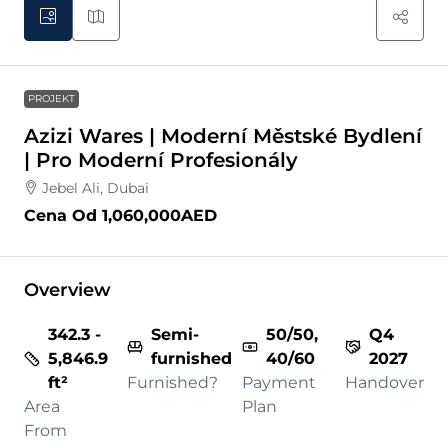
PROJEKT
Azizi Wares | Moderní Městské Bydlení
| Pro Moderní Profesionály
Jebel Ali, Dubai
Cena Od
1,060,000AED
Overview
342.3 -
Semi-
50/50,
Q4
5,846.9
furnished
40/60
2027
ft²
Furnished?
Payment
Handover
Area
Plan
From