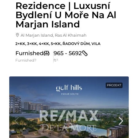
Rezidence | Luxusní
Bydlení U Moře Na Al
Marjan Island
Al Marjan Island, Ras Al Khaimah
2+KK, 3+KK, 4+KK, 5+KK, ŘADOVÝ DŮM, VILA
Furnished
965 - 5692
Furnished?
ft²
PROJEKT