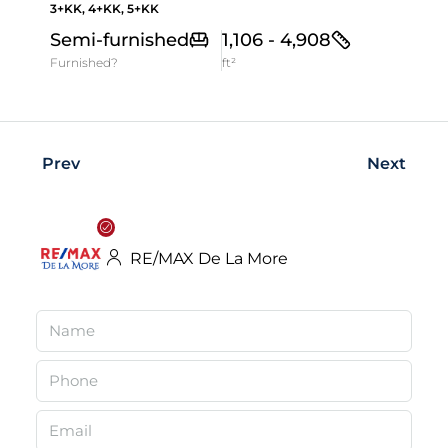
3+KK, 4+KK, 5+KK
Semi-furnished
1,106 - 4,908
Furnished?
ft²
Prev
Next
RE/MAX De La More