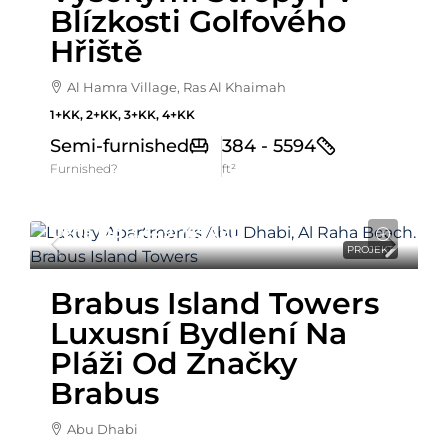
Blízkosti Golfového
Hřiště
Al Hamra Village, Ras Al Khaimah
1+KK, 2+KK, 3+KK, 4+KK
Semi-furnished
384 - 5594
Furnished?
ft²
Cena Od
3,449,769AED
PROJEKT
Brabus Island Towers
Luxusní Bydlení Na
Pláži Od Značky
Brabus
Abu Dhabi