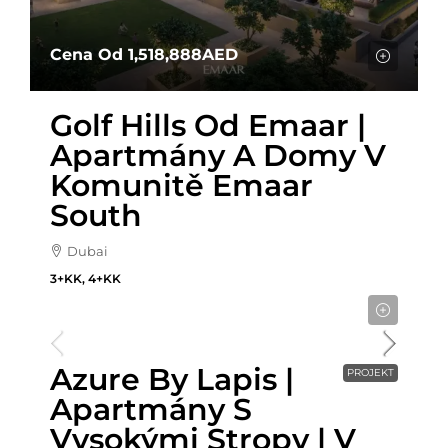
Cena Od
1,518,888AED
Golf Hills Od Emaar |
Apartmány A Domy V
Komunitě Emaar
South
Dubai
3+KK, 4+KK
Cena od
837,972AED
Azure By Lapis |
PROJEKT
Apartmány S
Vysokými Stropy | V