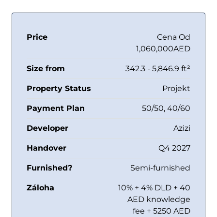
Price
Cena Od
1,060,000AED
Size from
342.3 - 5,846.9 ft²
Property Status
Projekt
Payment Plan
50/50, 40/60
Developer
Azizi
Handover
Q4 2027
Furnished?
Semi-furnished
Záloha
10% + 4% DLD + 40
AED knowledge
fee + 5250 AED