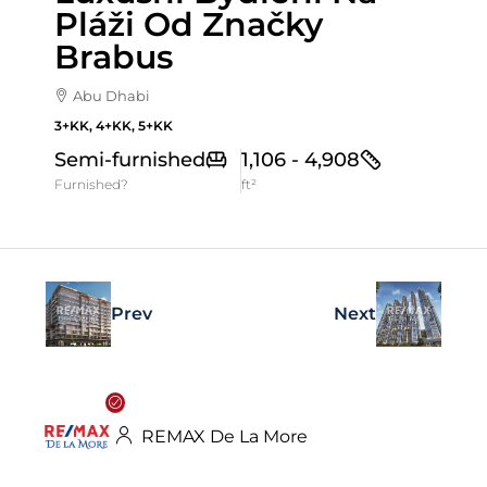
Pláži Od Značky
Brabus
Abu Dhabi
3+KK, 4+KK, 5+KK
Semi-furnished
1,106 - 4,908
Furnished?
ft²
Prev
Next
REMAX De La More