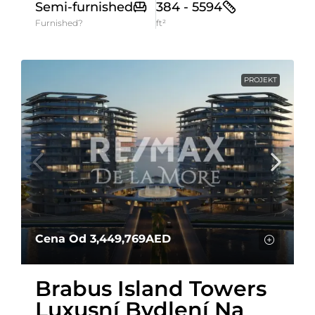
Semi-furnished
384 - 5594
Furnished?
ft²
PROJEKT
Cena Od
3,449,769AED
Brabus Island Towers
Luxusní Bydlení Na