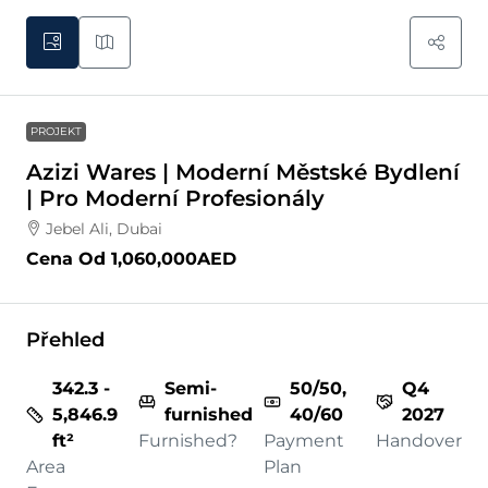
PROJEKT
Azizi Wares | Moderní Městské Bydlení
| Pro Moderní Profesionály
Jebel Ali, Dubai
Cena Od
1,060,000AED
Přehled
342.3 -
Semi-
50/50,
Q4
5,846.9
furnished
40/60
2027
ft²
Furnished?
Payment
Handover
Area
Plan