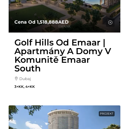
Cena Od
1,518,888AED
Golf Hills Od Emaar |
Apartmány A Domy V
Komunitě Emaar
South
Dubaj
3+KK, 4+KK
PROJEKT