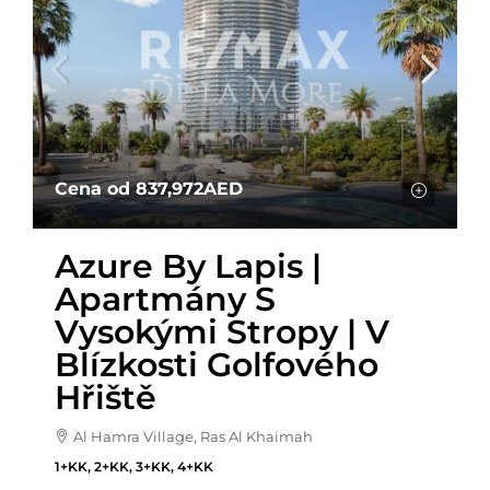
Cena od
837,972AED
Azure By Lapis |
Apartmány S
Vysokými Stropy | V
Blízkosti Golfového
Hřiště
Al Hamra Village, Ras Al Khaimah
1+KK, 2+KK, 3+KK, 4+KK