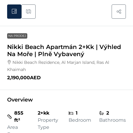
NA PRODEJ
Nikki Beach Apartmán 2+kk | Výhled
Na Moře | Plně Vybavený
Nikki Beach Rezidence, Al Marjan Island, Ras Al
Khaimah
2,190,000AED
Overview
855
2+kk
1
2
ft²
Property
Bedroom
Bathrooms
Area
Type