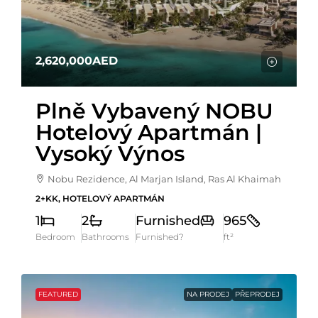
2,620,000AED
Plně Vybavený NOBU
Hotelový Apartmán |
Vysoký Výnos
Nobu Rezidence, Al Marjan Island, Ras Al Khaimah
2+KK, HOTELOVÝ APARTMÁN
1
2
Furnished
965
Bedroom
Bathrooms
Furnished?
ft²
FEATURED
NA PRODEJ
PŘEPRODEJ