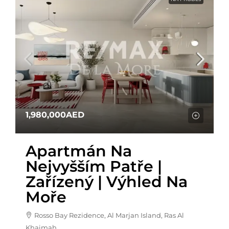
1,980,000AED
Apartmán Na
Nejvyšším Patře |
Zařízený | Výhled Na
Moře
Rosso Bay Rezidence, Al Marjan Island, Ras Al
Khaimah