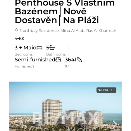
Penthouse S Vlastním
Bazénem│Nově
Dostavěn│Na Pláži
Northbay Rezidence, Mina Al Arab, Ras Al Khaimah
4+KK
3 + Maid
5
Bedrooms
Bathrooms
Semi-furnished
3641
Furnished?
ft²
NA PRODEJ