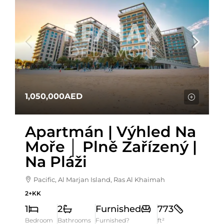
1,050,000AED
Apartmán | Výhled Na
Moře │ Plně Zařízený |
Na Pláži
Pacific, Al Marjan Island, Ras Al Khaimah
2+KK
1
2
Furnished
773
Bedroom
Bathrooms
Furnished?
ft²