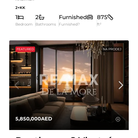
2+KK
1
2
Furnished
875
Bedroom
Bathrooms
Furnished?
ft²
FEATURED
NA PRODEJ
5,850,000AED