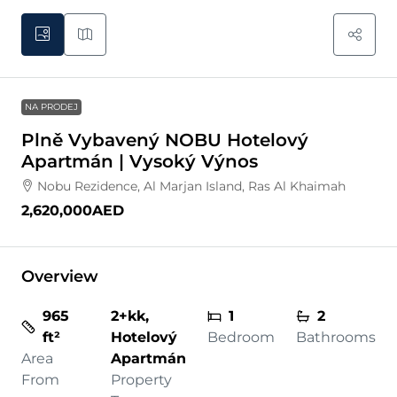
NA PRODEJ
Plně Vybavený NOBU Hotelový
Apartmán | Vysoký Výnos
Nobu Rezidence, Al Marjan Island, Ras Al Khaimah
2,620,000AED
Overview
965
2+kk,
1
2
ft²
Hotelový
Bedroom
Bathrooms
Area
Apartmán
From
Property