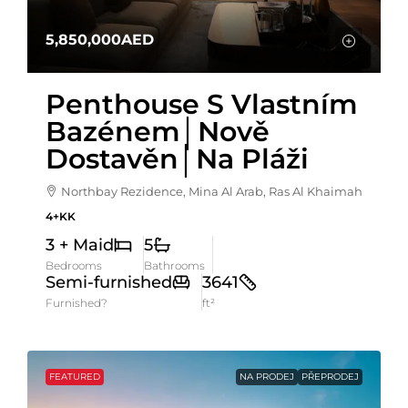
5,850,000AED
Penthouse S Vlastním
Bazénem│Nově
Dostavěn│Na Pláži
Northbay Rezidence, Mina Al Arab, Ras Al Khaimah
4+KK
3 + Maid
5
Bedrooms
Bathrooms
Semi-furnished
3641
Furnished?
ft²
FEATURED
NA PRODEJ
PŘEPRODEJ