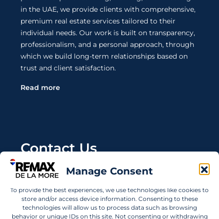
in the UAE, we provide clients with comprehensive,
premium real estate services tailored to their
individual needs. Our work is built on transparency,
professionalism, and a personal approach, through
which we build long-term relationships based on
trust and client satisfaction.
Read more
Contact Us
Manage Consent
Wanting to invest in UAE properties and don't
know where to start? Get in touch.
To provide the best experiences, we use technologies like cookies to
store and/or access device information. Consenting to these
info@remaxdelamore.com
technologies will allow us to process data such as browsing
behavior or unique IDs on this site. Not consenting or withdrawing