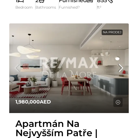
1
2
Furnished
855
Bedroom
Bathrooms
Furnished?
ft²
NA PRODEJ
1,980,000AED
Apartmán Na
Nejvyšším Patře |