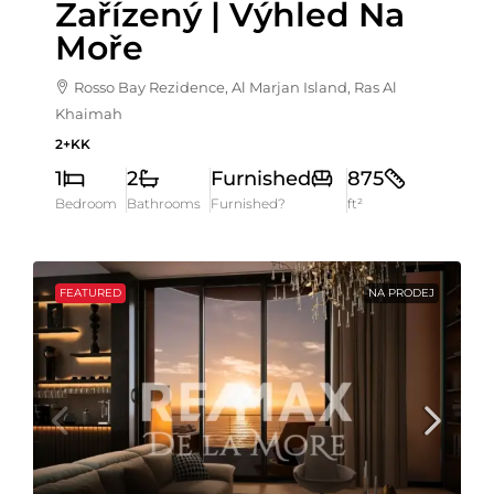
Zařízený | Výhled Na
Moře
Rosso Bay Rezidence, Al Marjan Island, Ras Al
Khaimah
2+KK
1
2
Furnished
875
Bedroom
Bathrooms
Furnished?
ft²
FEATURED
NA PRODEJ