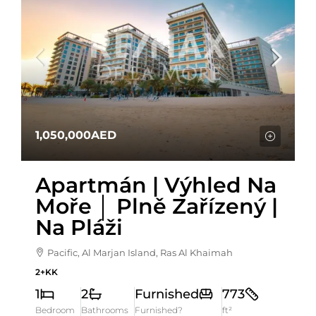
1,050,000AED
Apartmán | Výhled Na
Moře │ Plně Zařízený |
Na Pláži
Pacific, Al Marjan Island, Ras Al Khaimah
2+KK
1
2
Furnished
773
Bedroom
Bathrooms
Furnished?
ft²