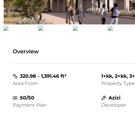
Overview
320.98 - 1,391.46 ft²
1+kk, 2+kk, 3
Area From
Property Type
50/50
Azizi
Payment Plan
Developer