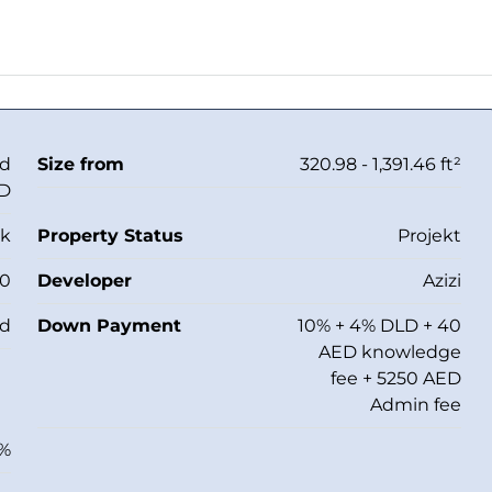
Od
Size from
320.98 - 1,391.46 ft²
ED
kk
Property Status
Projekt
50
Developer
Azizi
ed
Down Payment
10% + 4% DLD + 40
AED knowledge
fee + 5250 AED
Admin fee
%