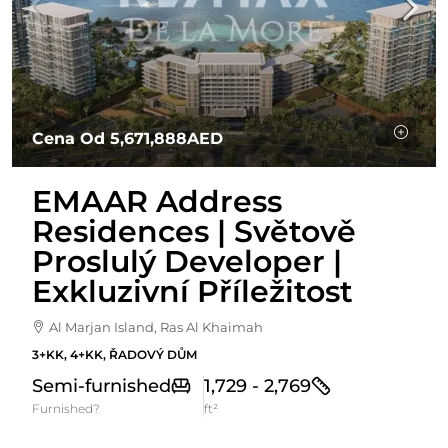
Cena Od
5,671,888AED
EMAAR Address
Residences | Světově
Proslulý Developer |
Exkluzivní Příležitost
Al Marjan Island, Ras Al Khaimah
3+KK, 4+KK, ŘADOVÝ DŮM
Semi-furnished
1,729 - 2,769
Furnished?
ft²