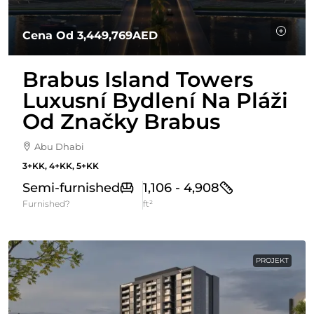
Cena Od
3,449,769AED
Brabus Island Towers
Luxusní Bydlení Na Pláži
Od Značky Brabus
Abu Dhabi
3+KK, 4+KK, 5+KK
Semi-furnished
1,106 - 4,908
Furnished?
ft²
PROJEKT