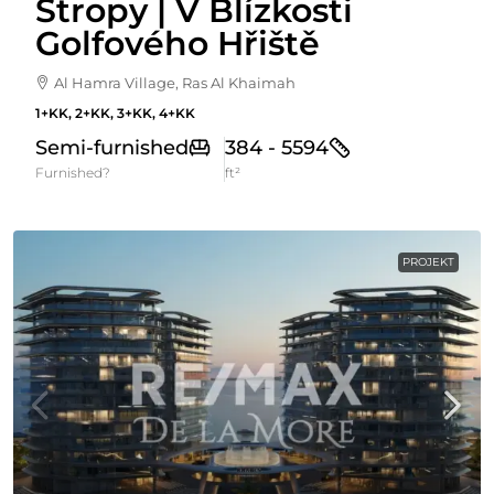
Stropy | V Blízkosti
Golfového Hřiště
Al Hamra Village, Ras Al Khaimah
1+KK, 2+KK, 3+KK, 4+KK
Semi-furnished
384 - 5594
Furnished?
ft²
PROJEKT