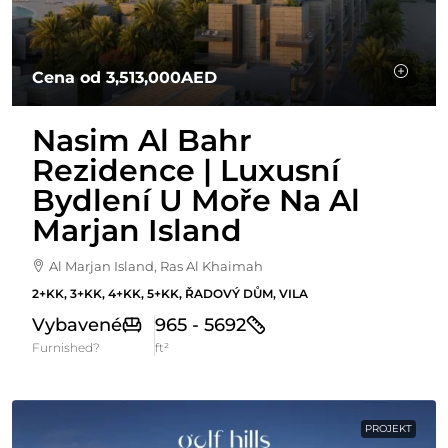
Cena od
3,513,000AED
Nasim Al Bahr
Rezidence | Luxusní
Bydlení U Moře Na Al
Marjan Island
Al Marjan Island, Ras Al Khaimah
2+KK, 3+KK, 4+KK, 5+KK, ŘADOVÝ DŮM, VILA
Vybavené
965 - 5692
Furnished?
ft²
PROJEKT