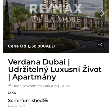
Cena Od
1,130,000AED
Verdana Dubai |
Udržitelný Luxusní Život
| Apartmány
Dubai Investment Park (DIP), Dubai
3+KK
Semi-furnished
Furnished?