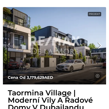
PROJEKT
Cena Od
3,179,629AED
Taormina Village |
Moderní Vily A Řadové
Domy V Dubailandu