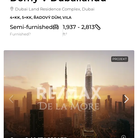
Dubai Land Residence Complex, Dubai
4+KK, 5+KK, ŘADOVÝ DŮM, VILA
Semi-furnished
1,937 - 2,813
Furnished?
ft²
PROJEKT