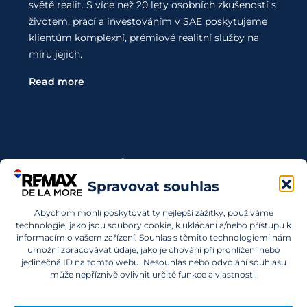
světě realit. S více než 20 lety osobních zkušeností s
životem, prací a investováním v SAE poskytujeme
klientům komplexní, prémiové realitní služby na
míru jejich.
Read more
Kontaktujte Nás
Spravovat souhlas
Chcete investovat do nemovitostí v SAE a nevíte,
Abychom mohli poskytovat ty nejlepší zážitky, používáme
kde začít? Obraťte se na nás.
technologie, jako jsou soubory cookie, k ukládání a/nebo přístupu k
informacím o vašem zařízení. Souhlas s těmito technologiemi nám
info@remaxdelamore.com
umožní zpracovávat údaje, jako je chování při prohlížení nebo
jedinečná ID na tomto webu. Nesouhlas nebo odvolání souhlasu
může nepříznivě ovlivnit určité funkce a vlastnosti.