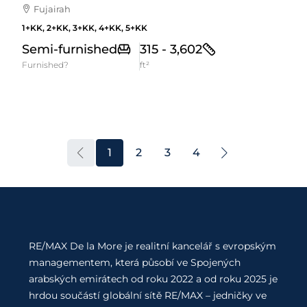
Fujairah
1+KK, 2+KK, 3+KK, 4+KK, 5+KK
Semi-furnished
315 - 3,602
Furnished?
ft²
1
2
3
4
RE/MAX De la More je realitní kancelář s evropským
managementem, která působí ve Spojených
arabských emirátech od roku 2022 a od roku 2025 je
hrdou součástí globální sítě RE/MAX – jedničky ve