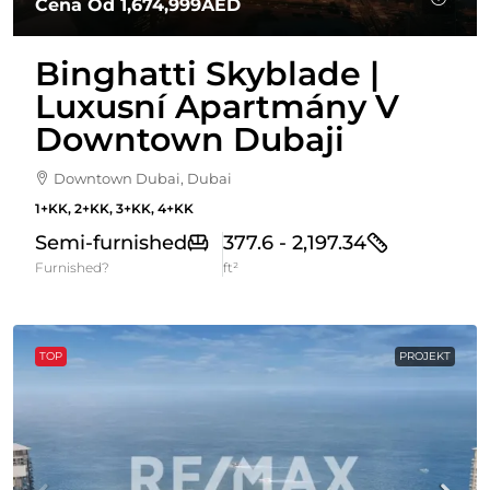
Cena Od
1,674,999AED
Binghatti Skyblade |
Luxusní Apartmány V
Downtown Dubaji
Downtown Dubai, Dubai
1+KK, 2+KK, 3+KK, 4+KK
Semi-furnished
377.6 - 2,197.34
Furnished?
ft²
TOP
PROJEKT