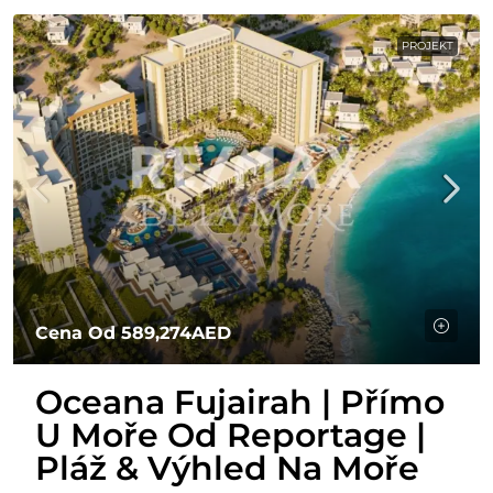
PROJEKT
Cena Od
589,274AED
Oceana Fujairah | Přímo
U Moře Od Reportage |
Pláž & Výhled Na Moře