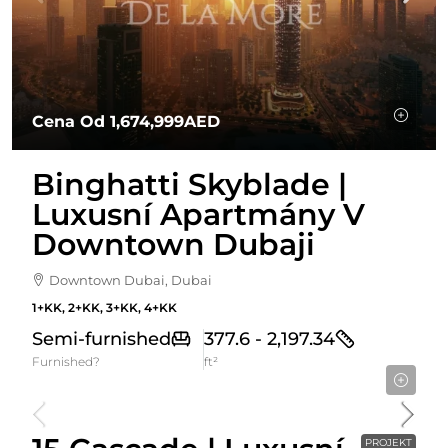
Cena Od
1,674,999AED
Binghatti Skyblade |
Luxusní Apartmány V
Downtown Dubaji
Downtown Dubai, Dubai
1+KK, 2+KK, 3+KK, 4+KK
Semi-furnished
377.6 - 2,197.34
Furnished?
ft²
Cena Od
871,150AED
PROJEKT