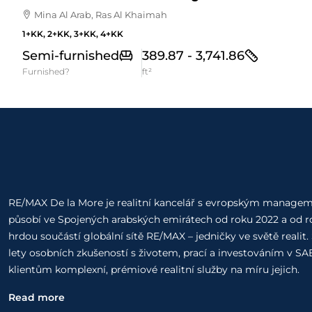
Mina Al Arab, Ras Al Khaimah
1+KK, 2+KK, 3+KK, 4+KK
Semi-furnished
389.87 - 3,741.86
Furnished?
ft²
RE/MAX De la More je realitní kancelář s evropským managem
působí ve Spojených arabských emirátech od roku 2022 a od r
hrdou součástí globální sítě RE/MAX – jedničky ve světě realit.
lety osobních zkušeností s životem, prací a investováním v S
klientům komplexní, prémiové realitní služby na míru jejich.
Read more