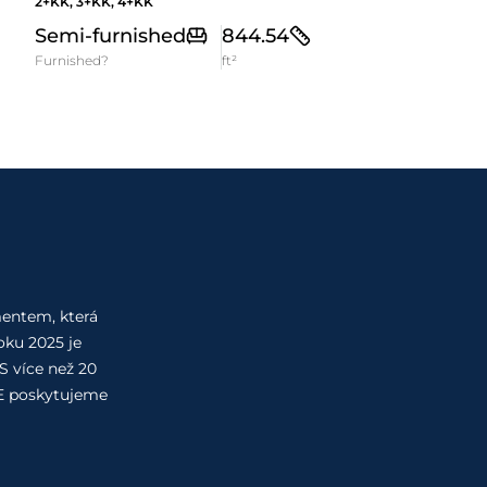
2+KK, 3+KK, 4+KK
Semi-furnished
844.54
Furnished?
ft²
entem, která
oku 2025 je
 S více než 20
AE poskytujeme