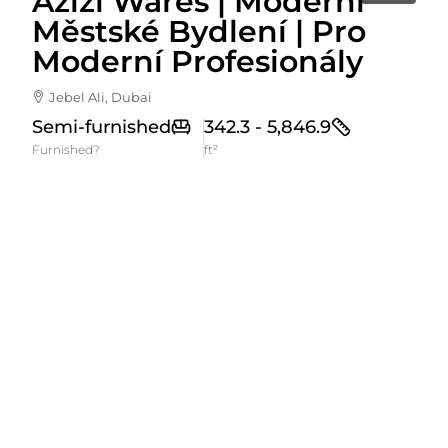
Azizi Wares | Moderní
Městské Bydlení | Pro
Moderní Profesionály
Jebel Ali, Dubai
Semi-furnished
342.3 - 5,846.9
Furnished?
ft²