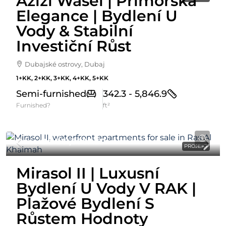
Azizi Wasel | Přímořská
Elegance | Bydlení U
Vody & Stabilní
Investiční Růst
Dubajské ostrovy, Dubaj
1+KK, 2+KK, 3+KK, 4+KK, 5+KK
Semi-furnished
342.3 - 5,846.9
Furnished?
ft²
Cena Od
861,000AED
PROJEKT
Mirasol II | Luxusní
Bydlení U Vody V RAK |
Plažové Bydlení S
Růstem Hodnoty