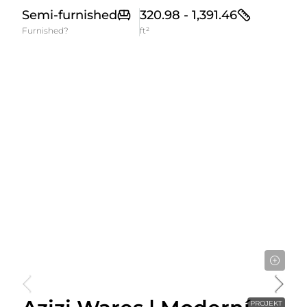
Semi-furnished
320.98 - 1,391.46
Furnished?
ft²
Cena Od
1,060,000AED
PROJEKT