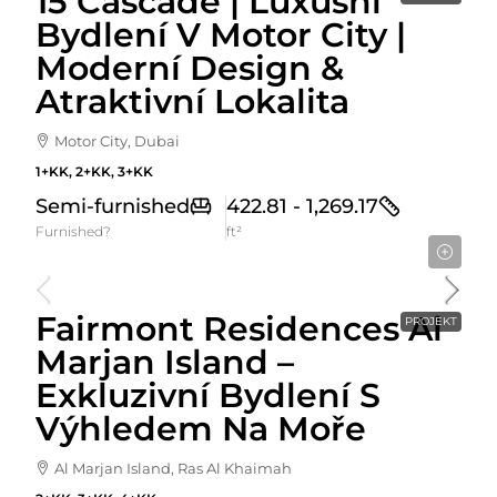
15 Cascade | Luxusní
Bydlení V Motor City |
Moderní Design &
Atraktivní Lokalita
Motor City, Dubai
1+KK, 2+KK, 3+KK
Semi-furnished
422.81 - 1,269.17
Furnished?
ft²
Cena od
2,528,650AED
Fairmont Residences Al
PROJEKT
Marjan Island –
Exkluzivní Bydlení S
Výhledem Na Moře
Al Marjan Island, Ras Al Khaimah