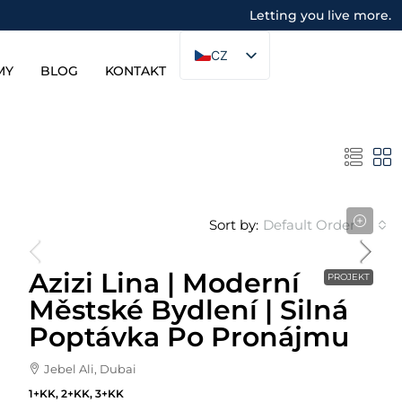
Letting you live more.
CZ
MY
BLOG
KONTAKT
Sort by:
Default Order
Cena Od
592,000AED
Azizi Lina | Moderní
PROJEKT
Městské Bydlení | Silná
Poptávka Po Pronájmu
Jebel Ali, Dubai
1+KK, 2+KK, 3+KK