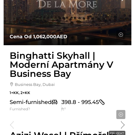
Cena Od
1,062,000AED
Binghatti Skyhall |
Moderní Apartmány V
Business Bay
Business Bay, Dubai
1+KK, 2+KK
Semi-furnished
398.8 - 995.45
Furnished?
ft²
Cena Od
1,060,000AED
PROJEKT