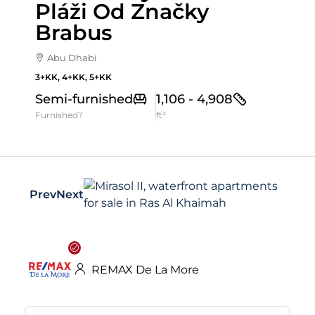
Pláži Od Značky
Brabus
Abu Dhabi
3+KK, 4+KK, 5+KK
Semi-furnished
1,106 - 4,908
Furnished?
ft²
Prev
Next
REMAX De La More