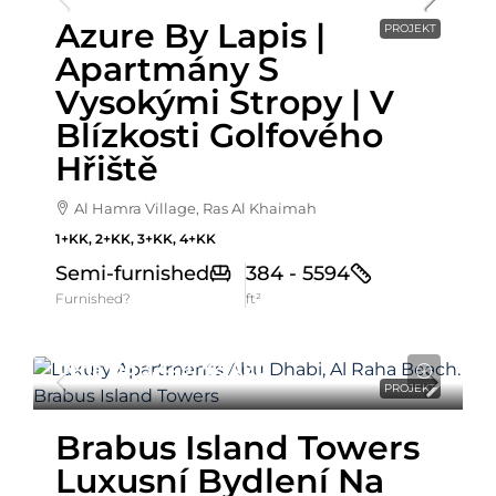
Azure By Lapis |
PROJEKT
Apartmány S
Vysokými Stropy | V
Blízkosti Golfového
Hřiště
Al Hamra Village, Ras Al Khaimah
1+KK, 2+KK, 3+KK, 4+KK
Semi-furnished
384 - 5594
Furnished?
ft²
Cena Od
3,449,769AED
PROJEKT
Brabus Island Towers
Luxusní Bydlení Na