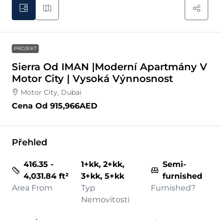
PROJEKT
Sierra Od IMAN |Moderní Apartmány V
Motor City | Vysoká Výnnosnost
Motor City, Dubai
Cena Od
915,966AED
Přehled
416.35 -
1+kk, 2+kk,
Semi-
4,031.84 ft²
3+kk, 5+kk
furnished
Area From
Typ
Furnished?
Nemovitosti