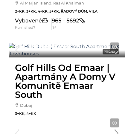
Al Marjan Island, Ras Al Khaimah
2+KK, 3+KK, 4+KK, 5+KK, ŘADOVÝ DŮM, VILA
Vybavené
965 - 5692
Furnished?
ft²
Cena Od
1,518,888AED
PROJEKT
Golf Hills Od Emaar |
Apartmány A Domy V
Komunitě Emaar
South
Dubaj
3+KK, 4+KK
Cena od
837,972AED