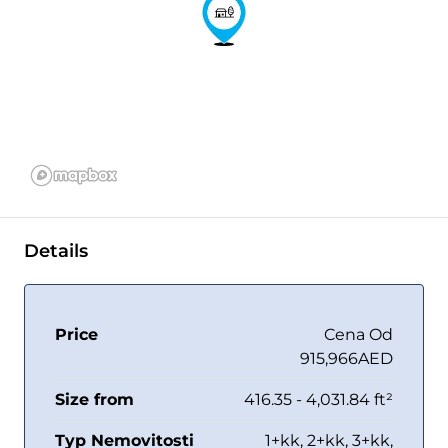
Details
Price
Cena Od
915,966AED
Size from
416.35 - 4,031.84 ft²
Typ Nemovitosti
1+kk, 2+kk, 3+kk,