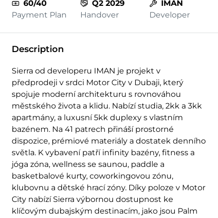
60/40
Q2 2029
IMAN
Payment Plan
Handover
Developer
Description
Sierra od developeru IMAN je projekt v
předprodeji v srdci Motor City v Dubaji, který
spojuje moderní architekturu s rovnováhou
městského života a klidu. Nabízí studia, 2kk a 3kk
apartmány, a luxusní 5kk duplexy s vlastním
bazénem. Na 41 patrech přináší prostorné
dispozice, prémiové materiály a dostatek denního
světla. K vybavení patří infinity bazény, fitness a
jóga zóna, wellness se saunou, paddle a
basketbalové kurty, coworkingovou zónu,
klubovnu a dětské hrací zóny. Díky poloze v Motor
City nabízí Sierra výbornou dostupnost ke
klíčovým dubajským destinacím, jako jsou Palm