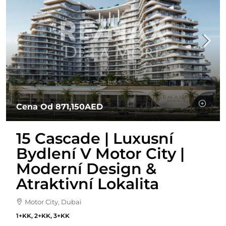
Cena Od
871,150AED
15 Cascade | Luxusní
Bydlení V Motor City |
Moderní Design &
Atraktivní Lokalita
Motor City, Dubai
1+KK, 2+KK, 3+KK