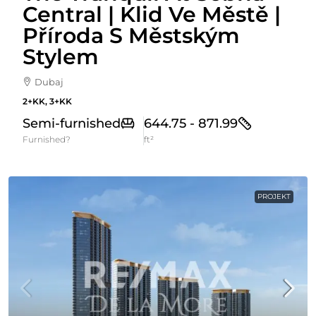
Central | Klid Ve Městě |
Příroda S Městským
Stylem
Dubaj
2+KK, 3+KK
Semi-furnished
644.75 - 871.99
Furnished?
ft²
PROJEKT