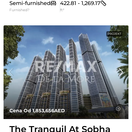
Semi-furnished
422.81 - 1,269.17
Furnished?
ft²
PROJEKT
Cena Od
1,853,656AED
The Tranquil At Sobha