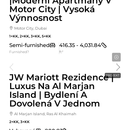
|Moderní Apartmány V
Motor City | Vysoká
Výnnosnost
Motor City, Dubai
1+KK, 2+KK, 3+KK, 5+KK
Semi-furnished
416.35 - 4,031.84
Furnished?
ft²
Cena od
3,275,000AED
JW Mariott Rezidence |
PROJEKT
Luxus Na Al Marjan
Island | Bydlení A
Dovolená V Jednom
Al Marjan Island, Ras Al Khaimah
2+KK, 3+KK