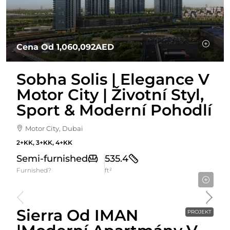
Cena Od
1,060,092AED
Sobha Solis | Elegance V
Motor City | Životní Styl,
Sport & Moderní Pohodlí
Motor City, Dubai
2+KK, 3+KK, 4+KK
Semi-furnished
535.4
Furnished?
ft²
Cena Od
915,966AED
Sierra Od IMAN
PROJEKT