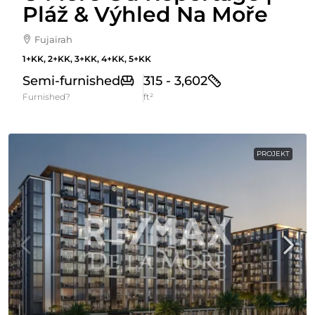
Pláž & Výhled Na Moře
Fujairah
1+KK, 2+KK, 3+KK, 4+KK, 5+KK
Semi-furnished
315 - 3,602
Furnished?
ft²
PROJEKT