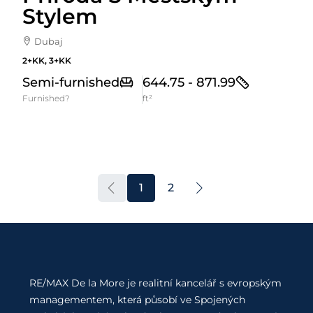
Stylem
Dubaj
2+KK, 3+KK
Semi-furnished
644.75 - 871.99
Furnished?
ft²
1
2
RE/MAX De la More je realitní kancelář s evropským
managementem, která působí ve Spojených