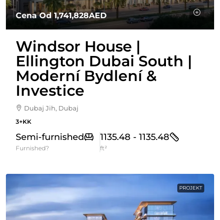
Cena Od
1,741,828AED
Windsor House |
Ellington Dubai South |
Moderní Bydlení &
Investice
Dubaj Jih, Dubaj
3+KK
Semi-furnished
1135.48 - 1135.48
Furnished?
ft²
PROJEKT