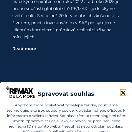
arabských emirátech od roku 2022 a od roku 2025 je
hrdou součástí globální sítě RE/MAX – jedničky ve
světě realit. S více než 20 lety osobních zkušeností s
životem, prací a investováním v SAE poskytujeme
klientům komplexní, prémiové realitní služby na
míru jejich.
Read more
Kontaktujte Nás
Spravovat souhlas
Chcete investovat do nemovitostí v SAE a nevíte,
Abychom mohli poskytovat ty nejlepší zážitky, používáme
kde začít? Obraťte se na nás.
technologie, jako jsou soubory cookie, k ukládání a/nebo přístupu k
informacím o vašem zařízení. Souhlas s těmito technologiemi nám
info@remaxdelamore.com
umožní zpracovávat údaje, jako je chování při prohlížení nebo
jedinečná ID na tomto webu. Nesouhlas nebo odvolání souhlasu
může nepříznivě ovlivnit určité funkce a vlastnosti.