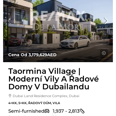
Cena Od
3,179,629AED
Taormina Village |
Moderní Vily A Řadové
Domy V Dubailandu
Dubai Land Residence Complex, Dubai
4+KK, 5+KK, ŘADOVÝ DŮM, VILA
Semi-furnished
1,937 - 2,813