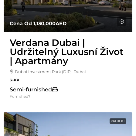
Cena Od
1,130,000AED
Verdana Dubai |
Udržitelný Luxusní Život
| Apartmány
Dubai Investment Park (DIP), Dubai
3+KK
Semi-furnished
Furnished?
PROJEKT