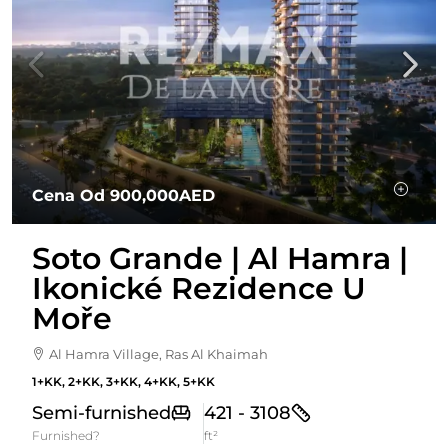
Cena Od
900,000AED
Soto Grande | Al Hamra |
Ikonické Rezidence U
Moře
Al Hamra Village, Ras Al Khaimah
1+KK, 2+KK, 3+KK, 4+KK, 5+KK
Semi-furnished
421 - 3108
Furnished?
ft²