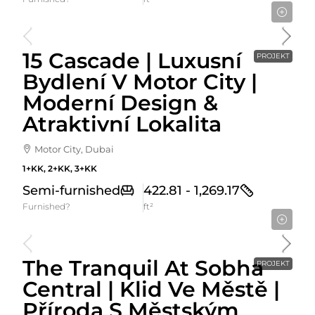
Cena Od
871,150AED
15 Cascade | Luxusní
PROJEKT
Bydlení V Motor City |
Moderní Design &
Atraktivní Lokalita
Motor City, Dubai
1+KK, 2+KK, 3+KK
Semi-furnished
422.81 - 1,269.17
Furnished?
ft²
Cena Od
1,853,656AED
The Tranquil At Sobha
PROJEKT
Central | Klid Ve Městě |
Příroda S Městským