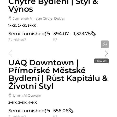
Chytré Bydlení | Styl &
Výnos
Jumeirah Village Circle, Dubai
1+KK, 2+KK, 3+KK
Semi-furnished
394.07 - 1,323.75
Furnished?
ft²
Cena Od
1,112,127AED
UAQ Downtown |
PROJEKT
Přímořské Městské
Bydlení | Růst Kapitálu &
Životní Styl
Umm Al Quwain
2+KK, 3+KK, 4+KK
Semi-furnished
556.06
Furnished?
ft²