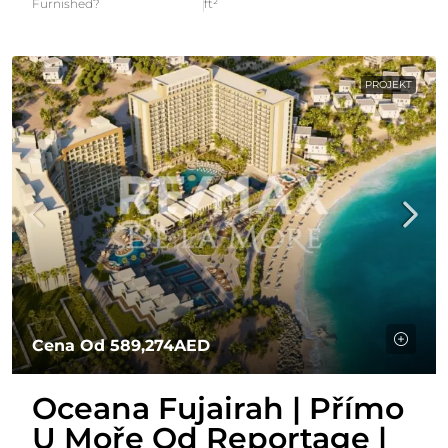
Furnished?
ft²
PROJEKT
Cena Od
589,274AED
Oceana Fujairah | Přímo
U Moře Od Reportage |