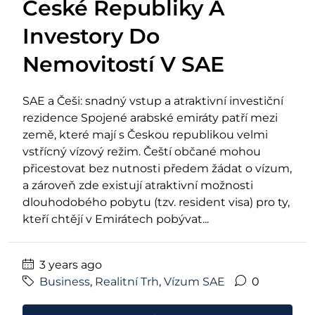
České Republiky A
Investory Do
Nemovitostí V SAE
SAE a Češi: snadný vstup a atraktivní investiční
rezidence Spojené arabské emiráty patří mezi
země, které mají s Českou republikou velmi
vstřícný vízový režim. Čeští občané mohou
přicestovat bez nutnosti předem žádat o vízum,
a zároveň zde existují atraktivní možnosti
dlouhodobého pobytu (tzv. resident visa) pro ty,
kteří chtějí v Emirátech pobývat...
3 years ago
Business
,
Realitní Trh
,
Vízum SAE
0