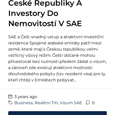
České Republiky A
Investory Do
Nemovitostí V SAE
SAE a Češi: snadný vstup a atraktivní investiční
rezidence Spojené arabské emiráty patří mezi
země, které mají s Českou republikou velmi
vstřícný vízový režim. Čeští občané mohou
přicestovat bez nutnosti předem žádat o vízum,
a zároveň zde existují atraktivní možnosti
dlouhodobého pobytu (tzv. resident visa) pro ty,
kteří chtějí v Emirátech pobývat...
3 years ago
Business
,
Realitní Trh
,
Vízum SAE
0