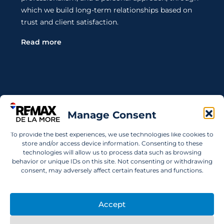
which we build long-term relationships based on
trust and client satisfaction.
Read more
Contact Us
Manage Consent
Wanting to invest in UAE properties and don't
To provide the best experiences, we use technologies like cookies to
know where to start? Get in touch.
store and/or access device information. Consenting to these
technologies will allow us to process data such as browsing
info@remaxdelamore.com
behavior or unique IDs on this site. Not consenting or withdrawing
consent, may adversely affect certain features and functions.
Accept
© 2025 RE/MAX De La More. All rights reserved.