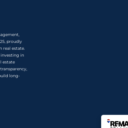
anagement,
25, proudly
 real estate.
 investing in
l estate
n transparency,
uild long-