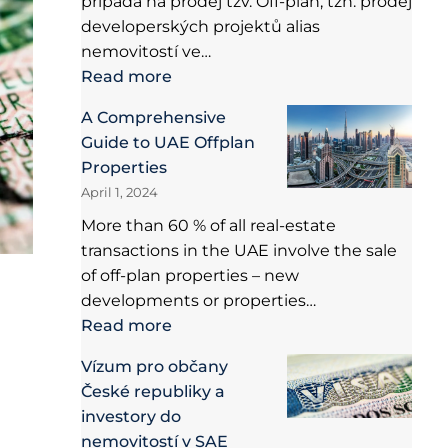
připadá na prodej tzv. Off-plan, tzn. prodej
developerských projektů alias
nemovitostí ve…
Read more
A Comprehensive
Guide to UAE Offplan
Properties
April 1, 2024
More than 60 % of all real-estate
transactions in the UAE involve the sale
of off-plan properties – new
developments or properties…
Read more
Vízum pro občany
České republiky a
investory do
nemovitostí v SAE