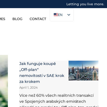
Letting you live more.
EN
MES
BLOG
CONTACT
Jak funguje koupě
„Off-plan“
nemovitostí v SAE krok
za krokem
April 1, 2024
Více než 60% všech realitních transakcí
ve Spojených arabských emirátech