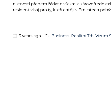
nutnosti předem žádat o vízum, a zároveň zde exi
resident visa) pro ty, kteří chtějí v Emirátech pobýv
3 years ago
Business
,
Realitní Trh
,
Vízum 