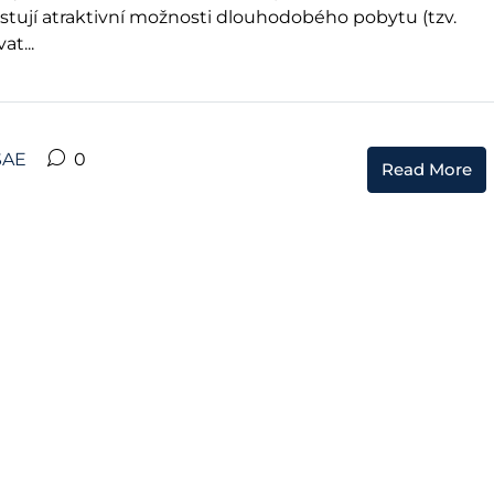
stují atraktivní možnosti dlouhodobého pobytu (tzv.
at...
SAE
0
Read More