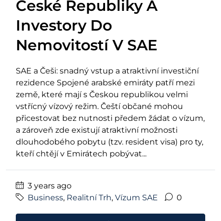
České Republiky A
Investory Do
Nemovitostí V SAE
SAE a Češi: snadný vstup a atraktivní investiční
rezidence Spojené arabské emiráty patří mezi
země, které mají s Českou republikou velmi
vstřícný vízový režim. Čeští občané mohou
přicestovat bez nutnosti předem žádat o vízum,
a zároveň zde existují atraktivní možnosti
dlouhodobého pobytu (tzv. resident visa) pro ty,
kteří chtějí v Emirátech pobývat...
3 years ago
Business
,
Realitní Trh
,
Vízum SAE
0