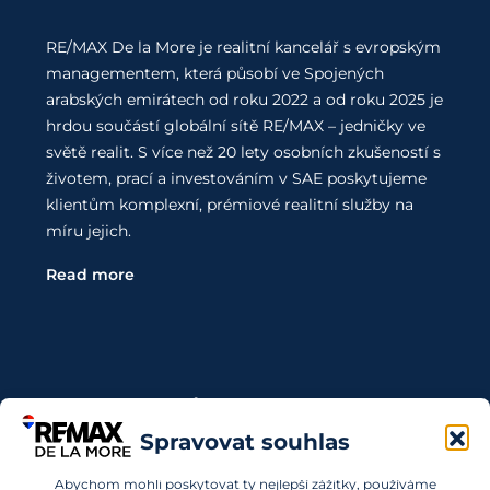
RE/MAX De la More je realitní kancelář s evropským
managementem, která působí ve Spojených
arabských emirátech od roku 2022 a od roku 2025 je
hrdou součástí globální sítě RE/MAX – jedničky ve
světě realit. S více než 20 lety osobních zkušeností s
životem, prací a investováním v SAE poskytujeme
klientům komplexní, prémiové realitní služby na
míru jejich.
Read more
Kontaktujte Nás
Spravovat souhlas
Chcete investovat do nemovitostí v SAE a nevíte,
Abychom mohli poskytovat ty nejlepší zážitky, používáme