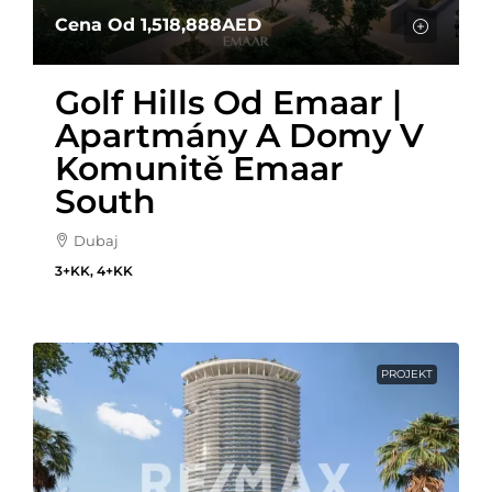
Cena Od
1,518,888AED
Golf Hills Od Emaar |
Apartmány A Domy V
Komunitě Emaar
South
Dubaj
3+KK, 4+KK
PROJEKT