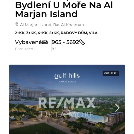
Bydlení U Moře Na Al
Marjan Island
Al Marjan Island, Ras Al Khaimah
2+KK, 3+KK, 4+KK, 5+KK, ŘADOVÝ DŮM, VILA
Vybavené
965 - 5692
Furnished?
ft²
PROJEKT