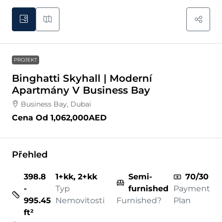
PROJEKT
Binghatti Skyhall | Moderní
Apartmány V Business Bay
Business Bay, Dubai
Cena Od
1,062,000AED
Přehled
398.8
1+kk, 2+kk
Semi-
70/30
-
Typ
furnished
Payment
995.45
Nemovitosti
Furnished?
Plan
ft²