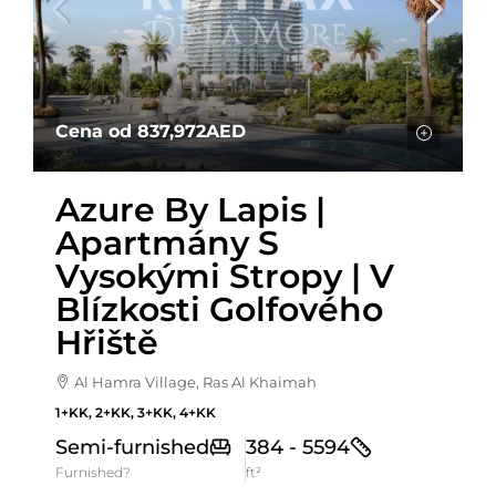
Cena od
837,972AED
Azure By Lapis |
Apartmány S
Vysokými Stropy | V
Blízkosti Golfového
Hřiště
Al Hamra Village, Ras Al Khaimah
1+KK, 2+KK, 3+KK, 4+KK
Semi-furnished
384 - 5594
Furnished?
ft²