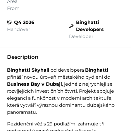
Area
From
Q4 2026
Binghatti
Handover
Developers
Developer
Description
Binghatti Skyhall
od developera
Binghatti
přináší novou úroveň městského bydlení do
Business Bay v Dubaji
, jedné z nejrychleji se
rozvíjejících investičních čtvrtí. Projekt spojuje
eleganci a funkčnost v moderní architektuře,
která vytváří výraznou dominantu dubajského
panoramatu.
Rezidenční věž s 29 podlažími zahrnuje tři
podzemní úrovně parkování, přízemí s