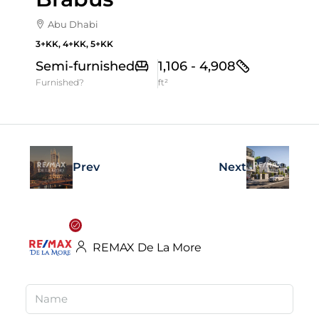
Abu Dhabi
3+KK, 4+KK, 5+KK
Semi-furnished
1,106 - 4,908
Furnished?
ft²
Prev
Next
REMAX De La More