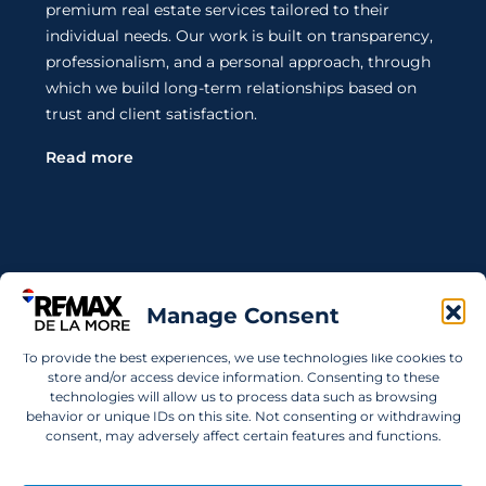
premium real estate services tailored to their
individual needs. Our work is built on transparency,
professionalism, and a personal approach, through
which we build long-term relationships based on
trust and client satisfaction.
Read more
Contact Us
Manage Consent
Wanting to invest in UAE properties and don't
To provide the best experiences, we use technologies like cookies to
know where to start? Get in touch.
store and/or access device information. Consenting to these
technologies will allow us to process data such as browsing
info@remaxdelamore.com
behavior or unique IDs on this site. Not consenting or withdrawing
consent, may adversely affect certain features and functions.