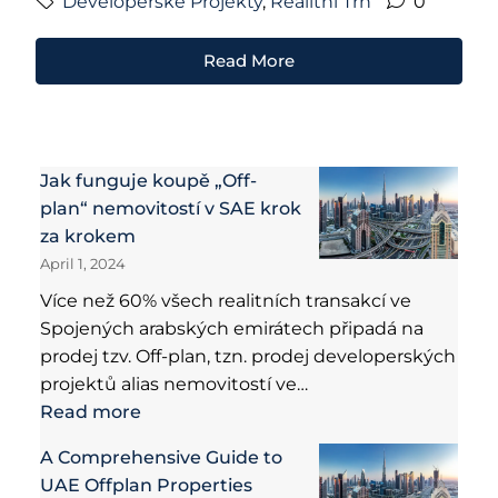
Developerské Projekty
,
Realitní Trh
0
Read More
Jak funguje koupě „Off-
plan“ nemovitostí v SAE krok
za krokem
April 1, 2024
Více než 60% všech realitních transakcí ve
Spojených arabských emirátech připadá na
prodej tzv. Off-plan, tzn. prodej developerských
projektů alias nemovitostí ve…
Read more
A Comprehensive Guide to
UAE Offplan Properties