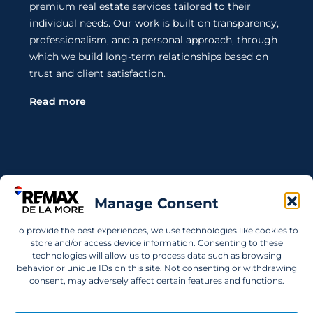
premium real estate services tailored to their
individual needs. Our work is built on transparency,
professionalism, and a personal approach, through
which we build long-term relationships based on
trust and client satisfaction.
Read more
Contact Us
Manage Consent
Wanting to invest in UAE properties and don't
To provide the best experiences, we use technologies like cookies to
know where to start? Get in touch.
store and/or access device information. Consenting to these
technologies will allow us to process data such as browsing
info@remaxdelamore.com
behavior or unique IDs on this site. Not consenting or withdrawing
consent, may adversely affect certain features and functions.