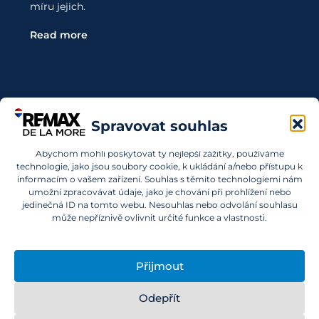
míru jejich.
Read more
Kontaktujte Nás
Spravovat souhlas
Abychom mohli poskytovat ty nejlepší zážitky, používáme
Chcete investovat do nemovitostí v SAE a nevíte,
technologie, jako jsou soubory cookie, k ukládání a/nebo přístupu k
kde začít? Obraťte se na nás.
informacím o vašem zařízení. Souhlas s těmito technologiemi nám
umožní zpracovávat údaje, jako je chování při prohlížení nebo
info@remaxdelamore.com
jedinečná ID na tomto webu. Nesouhlas nebo odvolání souhlasu
může nepříznivě ovlivnit určité funkce a vlastnosti.
Přijmout
© 2025 RE/MAX De La More. Všechna práva vyhrazena.
Odepřít