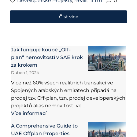
Developerské Projekty
,
Realitní Trh
0
Číst více
Jak funguje koupě „Off-
plan“ nemovitostí v SAE krok
za krokem
Duben 1, 2024
Více než 60% všech realitních transakcí ve
Spojených arabských emirátech připadá na
prodej tzv. Off-plan, tzn. prodej developerských
projektů alias nemovitostí ve…
Více informací
A Comprehensive Guide to
UAE Offplan Properties