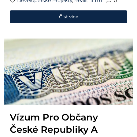
Developerské Projekty
,
Realitní Trh
0
Číst více
Vízum Pro Občany
České Republiky A