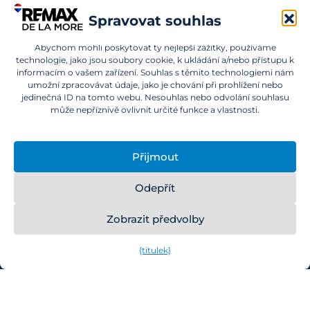
Spravovat souhlas
Kontaktujte Nás
Abychom mohli poskytovat ty nejlepší zážitky, používáme
technologie, jako jsou soubory cookie, k ukládání a/nebo přístupu k
informacím o vašem zařízení. Souhlas s těmito technologiemi nám
umožní zpracovávat údaje, jako je chování při prohlížení nebo
Chcete investovat do nemovitostí v SAE a nevíte,
jedinečná ID na tomto webu. Nesouhlas nebo odvolání souhlasu
kde začít? Obraťte se na nás.
může nepříznivě ovlivnit určité funkce a vlastnosti.
info@remaxdelamore.com
Přijmout
Odepřít
© 2025 RE/MAX De La More. Všechna práva vyhrazena.
Zobrazit předvolby
{titulek}