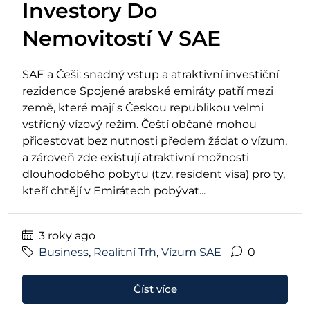
Investory Do
Nemovitostí V SAE
SAE a Češi: snadný vstup a atraktivní investiční
rezidence Spojené arabské emiráty patří mezi
země, které mají s Českou republikou velmi
vstřícný vízový režim. Čeští občané mohou
přicestovat bez nutnosti předem žádat o vízum,
a zároveň zde existují atraktivní možnosti
dlouhodobého pobytu (tzv. resident visa) pro ty,
kteří chtějí v Emirátech pobývat...
3 roky ago
Business
,
Realitní Trh
,
Vízum SAE
0
Číst více