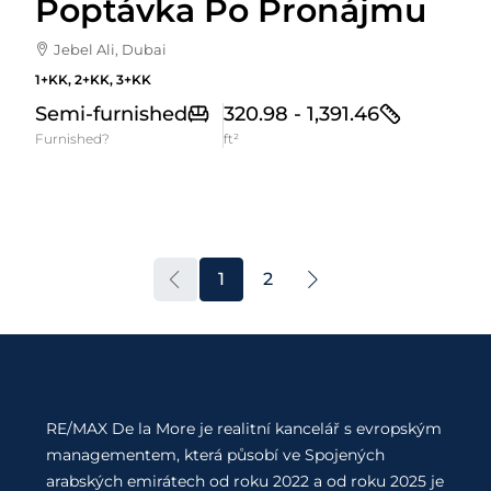
Poptávka Po Pronájmu
Jebel Ali, Dubai
1+KK, 2+KK, 3+KK
Semi-furnished
320.98 - 1,391.46
Furnished?
ft²
1
2
RE/MAX De la More je realitní kancelář s evropským
managementem, která působí ve Spojených
arabských emirátech od roku 2022 a od roku 2025 je