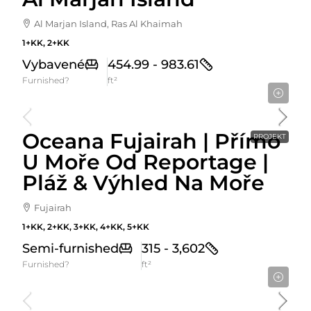
Al Marjan Island, Ras Al Khaimah
1+KK, 2+KK
Vybavené
454.99 - 983.61
Furnished?
ft²
Cena Od
589,274AED
Oceana Fujairah | Přímo
PROJEKT
U Moře Od Reportage |
Pláž & Výhled Na Moře
Fujairah
1+KK, 2+KK, 3+KK, 4+KK, 5+KK
Semi-furnished
315 - 3,602
Furnished?
ft²
Cena Od
900,000AED