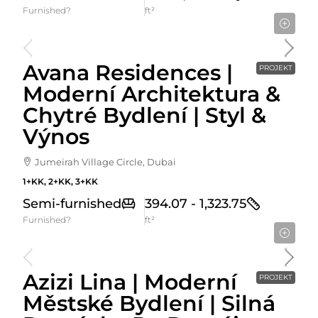
Furnished?
ft²
Cena Od
744,786AED
Avana Residences |
PROJEKT
Moderní Architektura &
Chytré Bydlení | Styl &
Výnos
Jumeirah Village Circle, Dubai
1+KK, 2+KK, 3+KK
Semi-furnished
394.07 - 1,323.75
Furnished?
ft²
Cena Od
592,000AED
Azizi Lina | Moderní
PROJEKT
Městské Bydlení | Silná