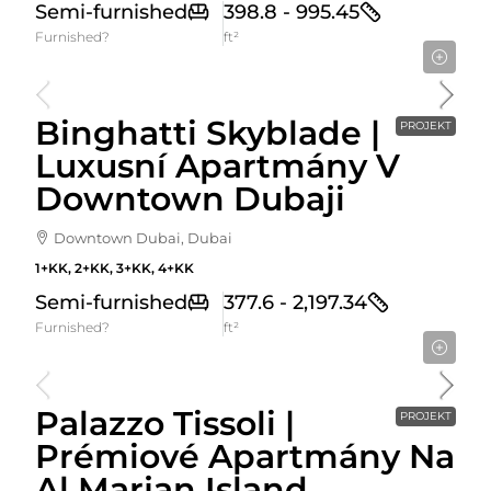
Semi-furnished
398.8 - 995.45
Furnished?
ft²
Cena Od
1,674,999AED
Binghatti Skyblade |
PROJEKT
Luxusní Apartmány V
Downtown Dubaji
Downtown Dubai, Dubai
1+KK, 2+KK, 3+KK, 4+KK
Semi-furnished
377.6 - 2,197.34
Furnished?
ft²
Cena Od
1,320,000AED
Palazzo Tissoli |
PROJEKT
Prémiové Apartmány Na
Al Marjan Island