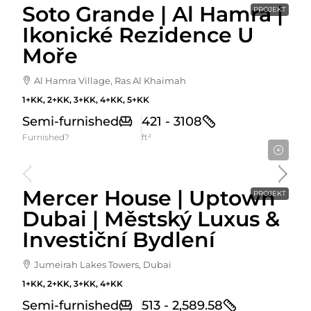
Soto Grande | Al Hamra |
PROJEKT
Ikonické Rezidence U
Moře
Al Hamra Village, Ras Al Khaimah
1+KK, 2+KK, 3+KK, 4+KK, 5+KK
Semi-furnished
421 - 3108
Furnished?
ft²
Cena Od
1,525,000AED
Mercer House | Uptown
PROJEKT
Dubai | Městský Luxus &
Investiční Bydlení
Jumeirah Lakes Towers, Dubai
1+KK, 2+KK, 3+KK, 4+KK
Semi-furnished
513 - 2,589.58