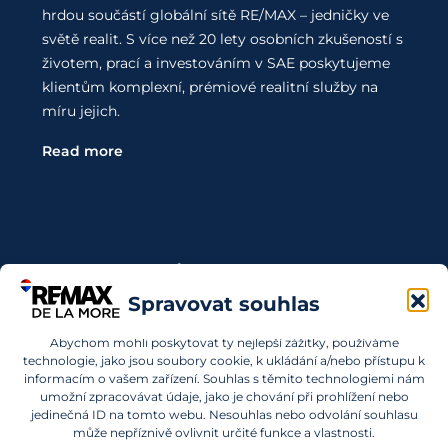
hrdou součástí globální sítě RE/MAX – jedničky ve
světě realit. S více než 20 lety osobních zkušeností s
životem, prací a investováním v SAE poskytujeme
klientům komplexní, prémiové realitní služby na
míru jejich.
Read more
Kontaktujte Nás
Spravovat souhlas
Chcete investovat do nemovitostí v SAE a nevíte,
Abychom mohli poskytovat ty nejlepší zážitky, používáme
kde začít? Obraťte se na nás.
technologie, jako jsou soubory cookie, k ukládání a/nebo přístupu k
informacím o vašem zařízení. Souhlas s těmito technologiemi nám
info@remaxdelamore.com
umožní zpracovávat údaje, jako je chování při prohlížení nebo
jedinečná ID na tomto webu. Nesouhlas nebo odvolání souhlasu
může nepříznivě ovlivnit určité funkce a vlastnosti.