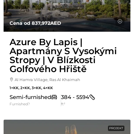
Cena od
837,972AED
Azure By Lapis |
Apartmány S Vysokými
Stropy | V Blízkosti
Golfového Hřiště
Al Hamra Village, Ras Al Khaimah
1+KK, 2+KK, 3+KK, 4+KK
Semi-furnished
384 - 5594
Furnished?
ft²
PROJEKT