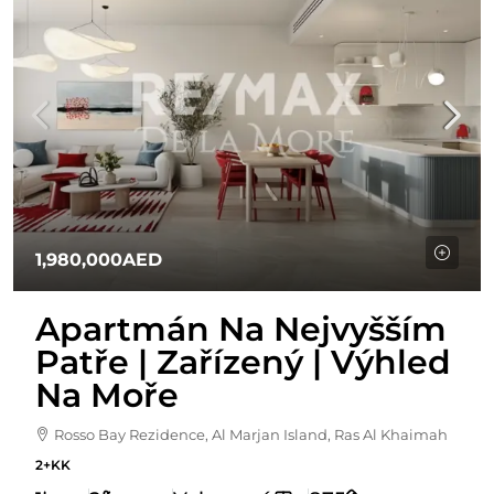
1,980,000AED
Apartmán Na Nejvyšším
Patře | Zařízený | Výhled
Na Moře
Rosso Bay Rezidence, Al Marjan Island, Ras Al Khaimah
2+KK