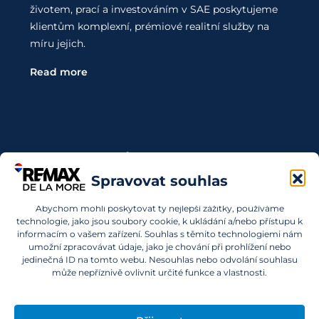
životem, prací a investováním v SAE poskytujeme
klientům komplexní, prémiové realitní služby na
míru jejich.
Read more
Kontaktujte Nás
Spravovat souhlas
Chcete investovat do nemovitostí v SAE a nevíte,
Abychom mohli poskytovat ty nejlepší zážitky, používáme
kde začít? Obraťte se na nás.
technologie, jako jsou soubory cookie, k ukládání a/nebo přístupu k
informacím o vašem zařízení. Souhlas s těmito technologiemi nám
info@remaxdelamore.com
umožní zpracovávat údaje, jako je chování při prohlížení nebo
jedinečná ID na tomto webu. Nesouhlas nebo odvolání souhlasu
může nepříznivě ovlivnit určité funkce a vlastnosti.
© 2025 RE/MAX De La More. Všechna práva vyhrazena.