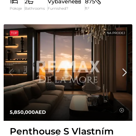
1
2
Vybavené
875
Pokoje
Bathrooms
Furnished?
ft²
TOP
NA PRODEJ
5,850,000AED
Penthouse S Vlastním