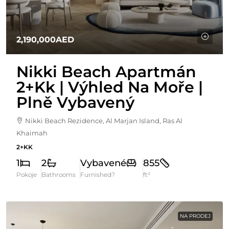
2,190,000AED
Nikki Beach Apartmán
2+kk | Výhled Na Moře |
Plně Vybavený
Nikki Beach Rezidence, Al Marjan Island, Ras Al
Khaimah
2+KK
1
2
Vybavené
855
Pokoje
Bathrooms
Furnished?
ft²
NA PRODEJ