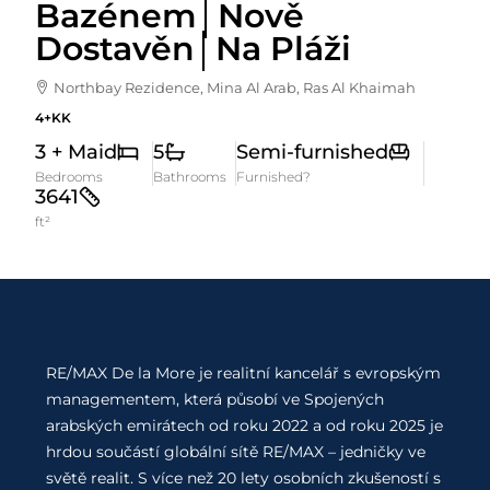
Bazénem│Nově
Dostavěn│Na Pláži
Northbay Rezidence, Mina Al Arab, Ras Al Khaimah
4+KK
3 + Maid
5
Semi-furnished
Bedrooms
Bathrooms
Furnished?
3641
ft²
RE/MAX De la More je realitní kancelář s evropským
managementem, která působí ve Spojených
arabských emirátech od roku 2022 a od roku 2025 je
hrdou součástí globální sítě RE/MAX – jedničky ve
světě realit. S více než 20 lety osobních zkušeností s