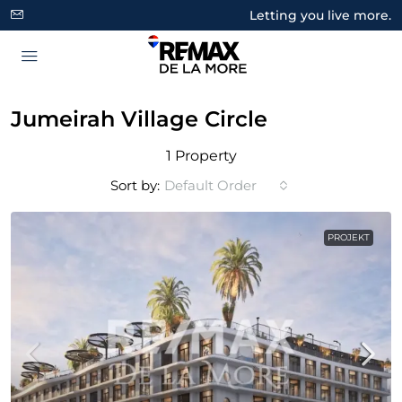
Letting you live more.
Jumeirah Village Circle
1 Property
Sort by:
Default Order
PROJEKT