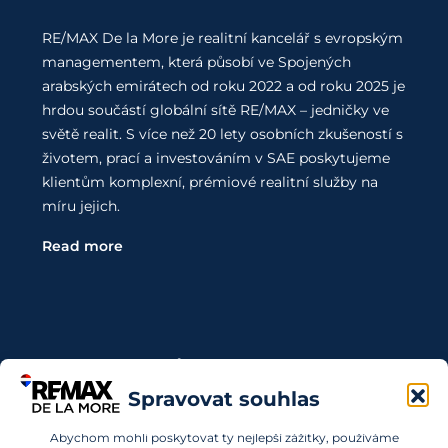
RE/MAX De la More je realitní kancelář s evropským
managementem, která působí ve Spojených
arabských emirátech od roku 2022 a od roku 2025 je
hrdou součástí globální sítě RE/MAX – jedničky ve
světě realit. S více než 20 lety osobních zkušeností s
životem, prací a investováním v SAE poskytujeme
klientům komplexní, prémiové realitní služby na
míru jejich.
Read more
Kontaktujte Nás
Spravovat souhlas
Chcete investovat do nemovitostí v SAE a nevíte,
Abychom mohli poskytovat ty nejlepší zážitky, používáme
kde začít? Obraťte se na nás.