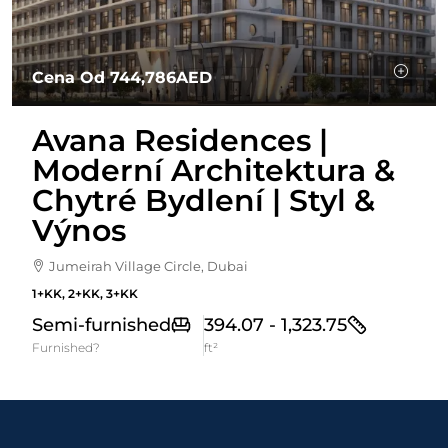
Cena Od
744,786AED
Avana Residences |
Moderní Architektura &
Chytré Bydlení | Styl &
Výnos
Jumeirah Village Circle, Dubai
1+KK, 2+KK, 3+KK
Semi-furnished
394.07 - 1,323.75
Furnished?
ft²